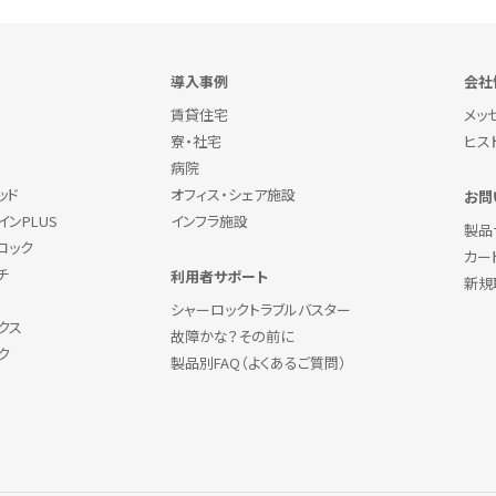
導入事例
会社
賃貸住宅
メッ
寮・社宅
ヒス
病院
ッド
オフィス・シェア施設
お問
ンPLUS
インフラ施設
製品
ロック
カー
チ
利用者サポート
新規
シャーロックトラブルバスター
クス
故障かな？その前に
ク
製品別FAQ（よくあるご質問）