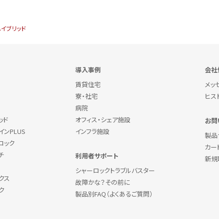
イブリッド
導入事例
会社
賃貸住宅
メッ
寮・社宅
ヒス
病院
ッド
オフィス・シェア施設
お問
ンPLUS
インフラ施設
製品
ロック
カー
チ
利用者サポート
新規
シャーロックトラブルバスター
クス
故障かな？その前に
ク
製品別FAQ（よくあるご質問）